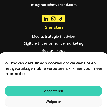
info@matchmybrand.com
Diensten
Mediastrategie & advies
Digitale & performance marketing
Media-inkoop
Creatie
Wij maken gebruik van cookies om de website en
Onderzoek & analyse
het gebruiksgemak te verbeteren.
Klik hier voor meer
Tooling
informatie.
Cases
Over ons
Naïf
Ons team
Accepteren
Mr Marvis
Werken bij MMB
Weigeren
Preston Palace
Contact en locatie