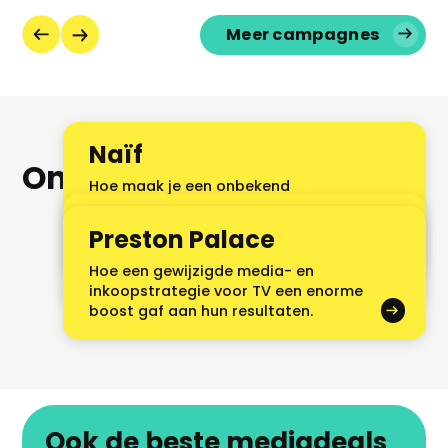
Vorige
Meer campagnes
Volgende
Naïf
Onze cases
Hoe maak je een onbekend
huidverzorgings- en zeepmerk voor
Mr Marvis
kinderen en moeders succesvol met
Preston Palace
relatief weinig budget?
Hoe slimme media-inzet het merk
Hoe een gewijzigde media- en
groot maakte.
inkoopstrategie voor TV een enorme
boost gaf aan hun resultaten.
Ook de beste mediadeals